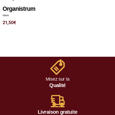
Organistrum
N
21,50
€
o
t
e
0
s
u
r
5
Misez sur la
Qualité
Livraison gratuite