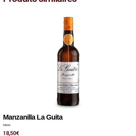
Manzanilla La Guita
N
18,50
€
o