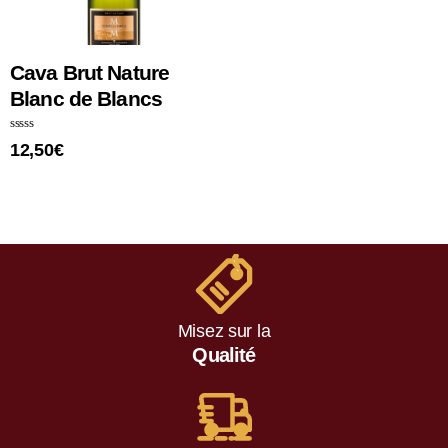
Cava Brut Nature
Blanc de Blancs
N
12,50
€
o
t
e
0
s
u
r
5
Misez sur la
Qualité