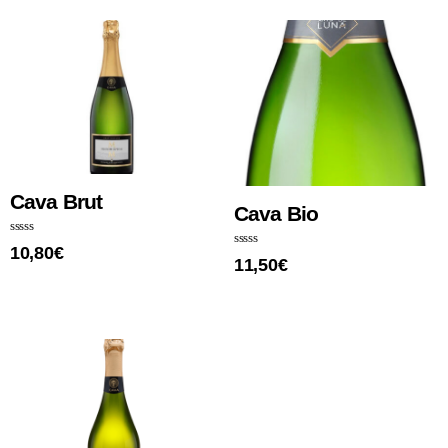
Cava Brut
Cava Bio
N
10,80
€
o
N
11,50
€
t
o
e
t
0
e
s
0
u
s
r
u
5
r
5