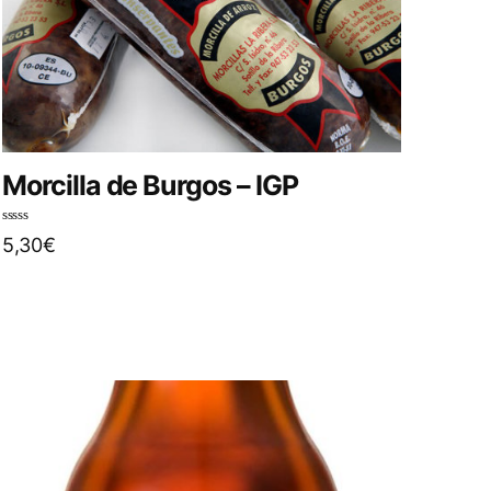
Morcilla de Burgos – IGP
N
5,30
€
o
t
e
0
s
u
r
5