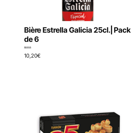
Bière Estrella Galicia 25cl.| Pack
de 6
N
10,20
€
o
t
e
0
s
u
r
5