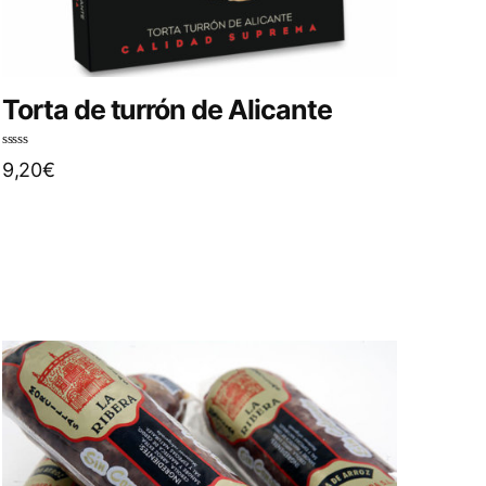
Torta de turrón de Alicante
N
9,20
€
o
t
e
0
s
u
r
5