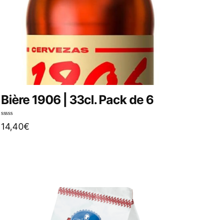
Bière 1906 | 33cl. Pack de 6
N
14,40
€
o
t
e
0
s
u
r
5