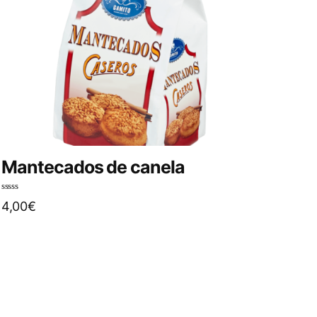
Mantecados de canela
N
4,00
€
o
t
e
0
s
u
r
5