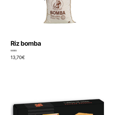
Riz bomba
N
13,70
€
o
t
e
0
s
u
r
5