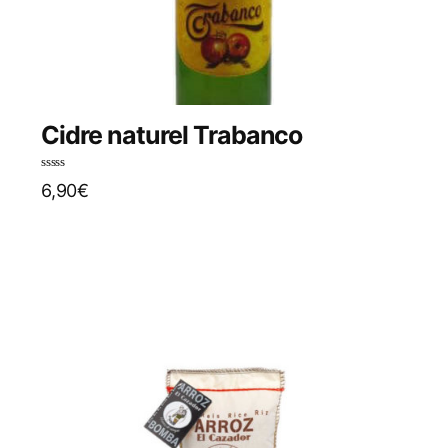
Cidre naturel Trabanco
N
6,90
€
o
t
e
0
s
u
r
5