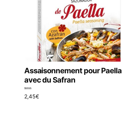
Assaisonnement pour Paella
avec du Safran
N
2,45
€
o
t
e
0
s
u
r
5