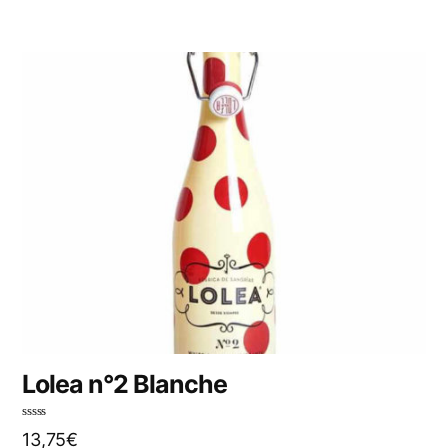
0
s
u
r
5
Lolea n°2 Blanche
N
13,75
€
o