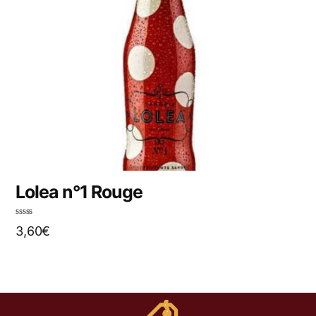
Lolea n°1 Rouge
N
3,60
€
o
t
e
0
s
u
r
5