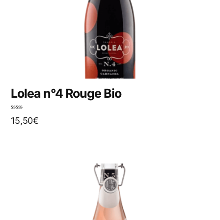
Lolea n°4 Rouge Bio
N
15,50
€
o
t
e
0
s
u
r
5