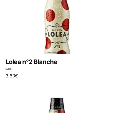
Lolea n°2 Blanche
N
3,60
€
o
t
e
0
s
u
r
5