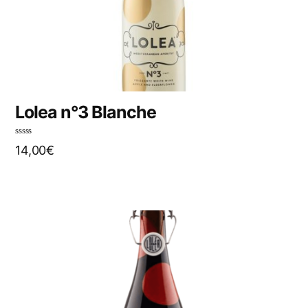
Lolea n°3 Blanche
N
14,00
€
o
t
e
0
s
u
r
5