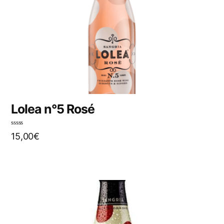
Lolea n°5 Rosé
N
15,00
€
o
t
e
0
s
u
r
5