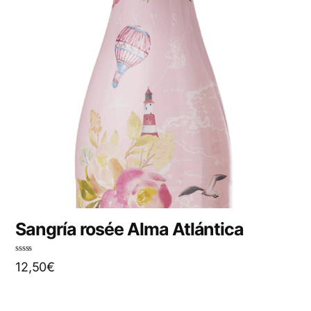
Sangría rosée Alma Atlántica
N
12,50
€
o
t
e
0
s
u