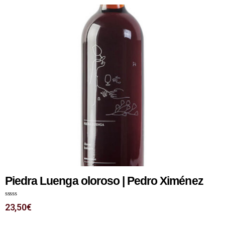
Piedra Luenga oloroso | Pedro Ximénez
N
23,50
€
o
t
e