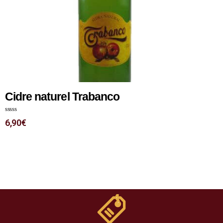
Cidre naturel Trabanco
N
6,90
€
o
t
e
0
s
u
r
5