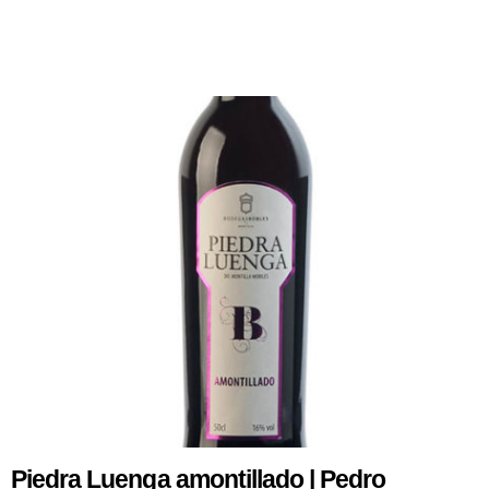
0
s
u
r
5
Piedra Luenga amontillado | Pedro