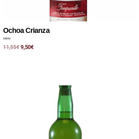
Ochoa Crianza
N
11,55
€
9,50
€
o
t
e
0
s
u
r
5