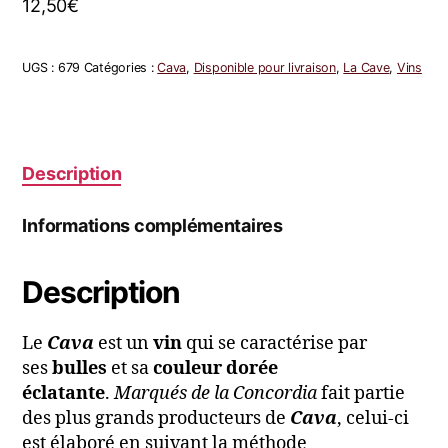
12,50
€
UGS :
679
Catégories :
Cava
,
Disponible pour livraison
,
La Cave
,
Vins
Description
Informations complémentaires
Description
Le
Cava
est un
vin
qui se caractérise par
ses
bulles
et sa
couleur dorée
éclatante
.
Marqués de la Concordia
fait partie
des plus grands producteurs de
Cava
, celui-ci
est élaboré en suivant la méthode