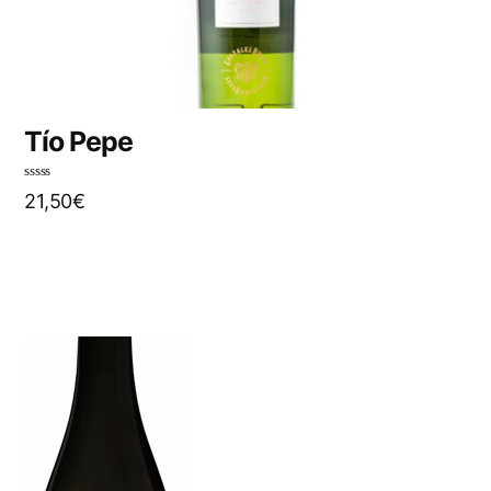
Tío Pepe
N
21,50
€
o
t
e
0
s
u
r
5