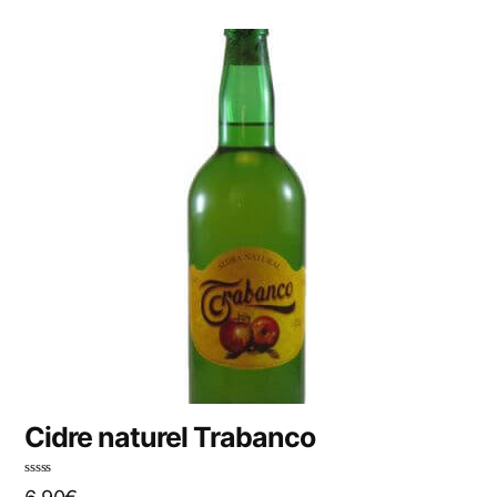
u
r
5
Cidre naturel Trabanco
N