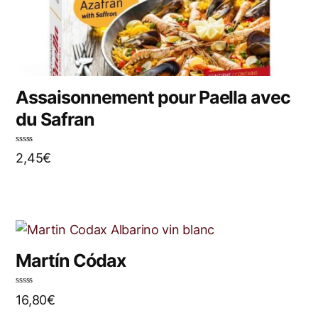
Assaisonnement pour Paella avec
du Safran
N
2,45
€
o
t
e
0
s
u
r
5
Martín Códax
N
16,80
€
o
t