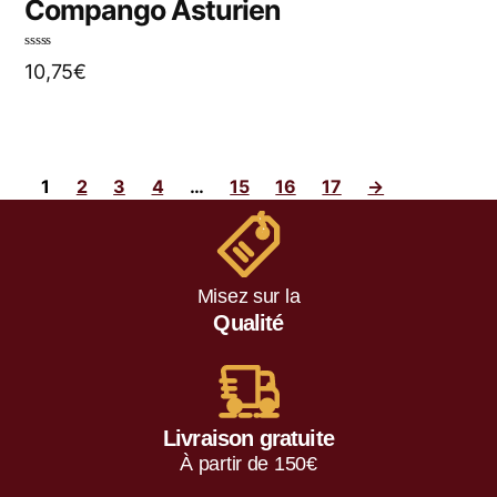
Compango Asturien
N
10,75
€
o
t
e
0
s
u
r
5
1
2
3
4
…
15
16
17
→
Misez sur la
Qualité
Livraison gratuite
À partir de 150€