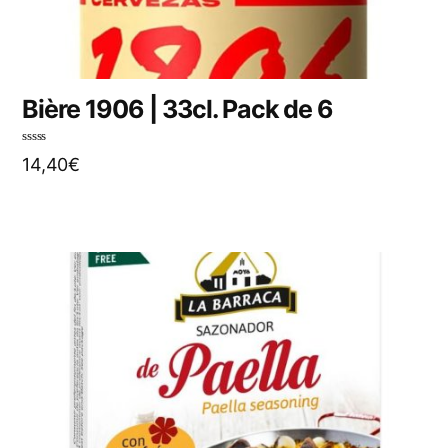
Bière 1906 | 33cl. Pack de 6
N
14,40
€
o
t
e
0
s
u
r
5