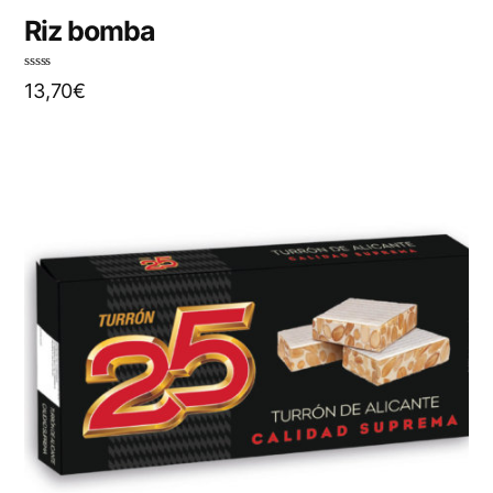
Riz bomba
N
13,70
€
o
t
e
0
s
u
r
5