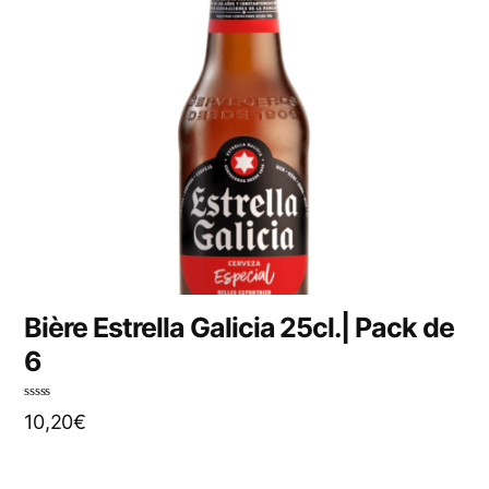
Bière Estrella Galicia 25cl.| Pack de
6
N
10,20
€
o
t
e
0
s