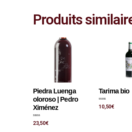
Produits similair
Piedra Luenga
Tarima bio
oloroso | Pedro
N
10,50
€
Ximénez
o
t
e
0
N
s
23,50
€
o
u
t
r
e