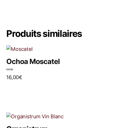
Produits similaires
Ochoa Moscatel
N
16,00
€
o
t
e
0
s
u
r
5