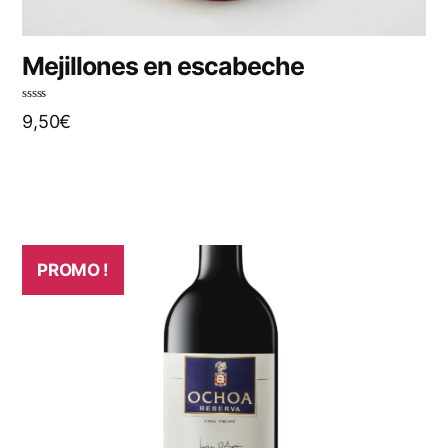
Mejillones en escabeche
N
9,50
€
o
t
e
0
s
u
r
5
PROMO !