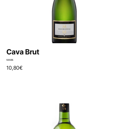
Cava Brut
N
10,80
€
o
t
e
0
s
u
r
5