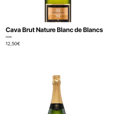
Cava Brut Nature Blanc de Blancs
N
12,50
€
o
t
e
0
s
u
r
5