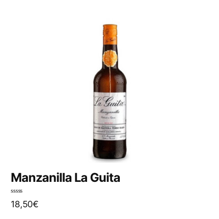
Manzanilla La Guita
N
18,50
€
o
t
e