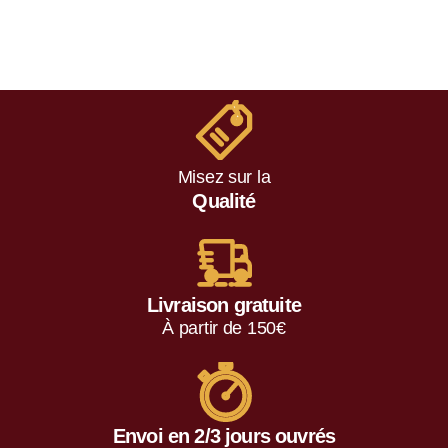
0
s
u
r
5
Misez sur la
Qualité
Livraison gratuite
À partir de 150€
Envoi en 2/3 jours ouvrés