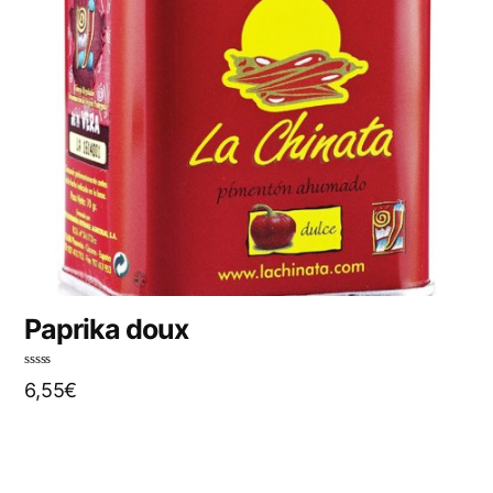
Paprika doux
N
6,55
€
o
t
e
0
s
u
r
5