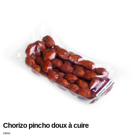
u
r
5
Chorizo pincho doux à cuire