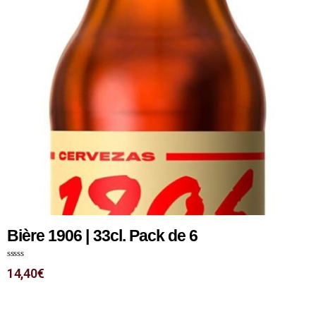
Bière 1906 | 33cl. Pack de 6
N
14,40
€
o
t
e
0
s