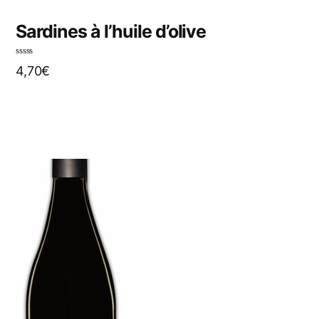
Sardines à l’huile d’olive
N
4,70
€
o
t
e
0
s
u
r
5