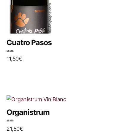
Cuatro Pasos
N
11,50
€
o
t
e
0
s
u
r
5
Organistrum
N
21,50
€
o