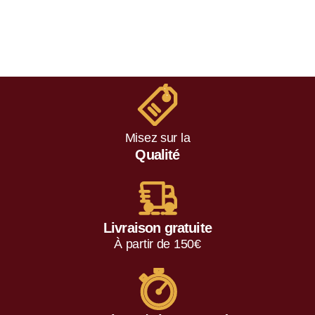
t
e
0
s
u
r
5
Misez sur la
Qualité
Livraison gratuite
À partir de 150€