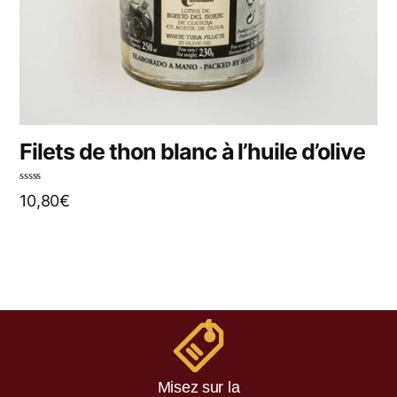
Filets de thon blanc à l’huile d’olive
N
10,80
€
o
t
e
0
s
u
r
5
Misez sur la