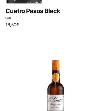
Cuatro Pasos Black
N
16,50
€
o
t
e
0
s
u
r
5