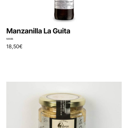
Manzanilla La Guita
N
18,50
€
o
t
e
0
s
u
r
5