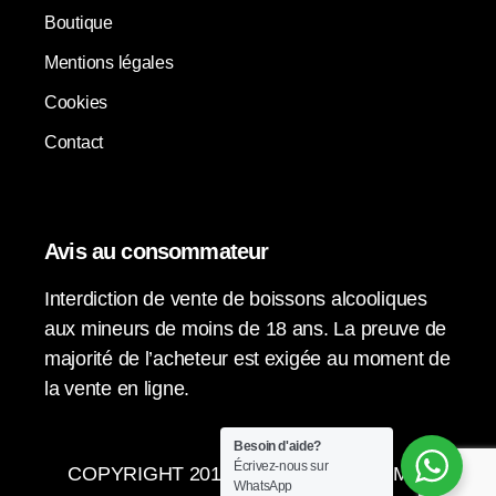
Boutique
Mentions légales
Cookies
Contact
Avis au consommateur
Interdiction de vente de boissons alcooliques
aux mineurs de moins de 18 ans. La preuve de
majorité de l’acheteur est exigée au moment de
la vente en ligne.
Besoin d'aide?
Écrivez-nous sur
COPYRIGHT 2015-2024 © LA VENDIMIA
WhatsApp