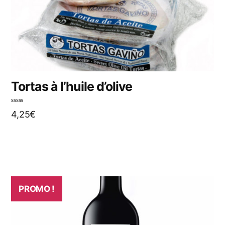
Tortas à l’huile d’olive
N
4,25
€
o
t
e
0
s
u
r
5
PROMO !