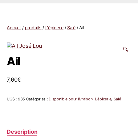
Accueil
/
produits
/
L'épicerie
/
Salé
/ Ail
🔍
Ail
7,60
€
UGS :
935
Catégories :
Disponible pour livraison
,
L'épicerie
,
Salé
Description