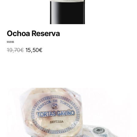
Ochoa Reserva
N
19,70
€
15,50
€
o
t
e
0
s
u
r
5