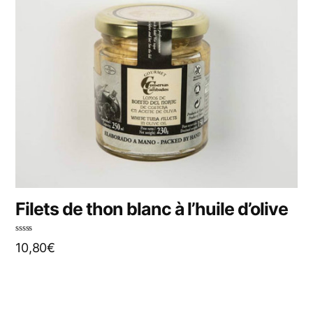
Filets de thon blanc à l’huile d’olive
N
10,80
€
o
t
e
0
s
u
r
5