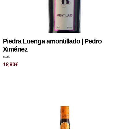
Piedra Luenga amontillado | Pedro
Ximénez
N
18,80
€
o
t
e
0
s
u
r
5