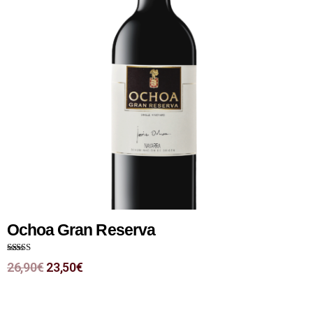
Ochoa Gran Reserva
Note
4.00
26,90
€
23,50
€
sur 5