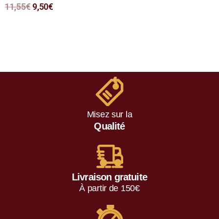
N
11,55
€
9,50
€
o
t
e
0
s
u
r
5
Misez sur la
Qualité
Livraison gratuite
À partir de 150€