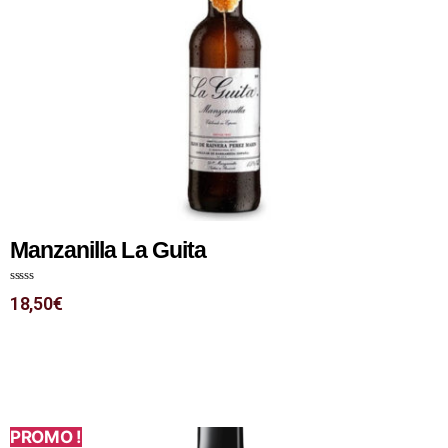
Manzanilla La Guita
N
18,50
€
o
t
e
0
s
u
r
5
PROMO !