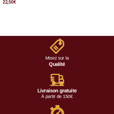
22,50
€
o
t
e
0
s
u
r
5
Misez sur la
Qualité
Livraison gratuite
À partir de 150€