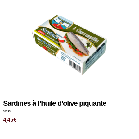
Sardines à l’huile d’olive piquante
N
4,45
€
o
t
e
0
s