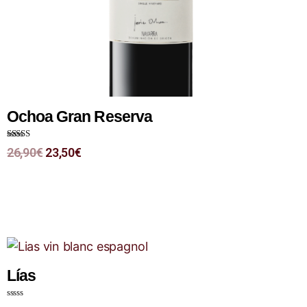
Ochoa Gran Reserva
Note
4.00
26,90
€
23,50
€
sur 5
Lías
N