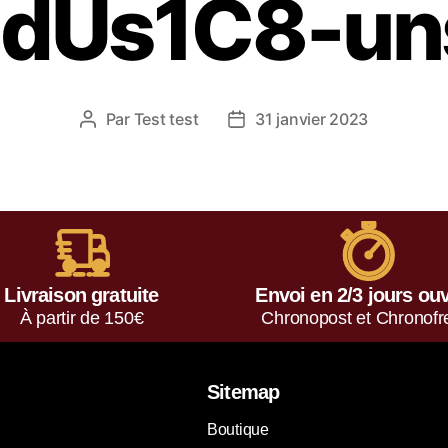
dUs1C8-un
Par
Test test
31 janvier 2023
Livraison gratuite
Envoi en 2/3 jours ou
À partir de 150€
Chronopost et Chronofr
Sitemap
Boutique