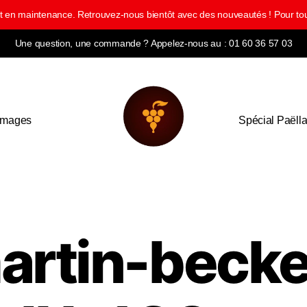
ment en maintenance. Retrouvez-nous bientôt avec des nouveautés ! Pour
Une question, une commande ? Appelez-nous au : 01 60 36 57 03
omages
Spécial Paëll
artin-becke