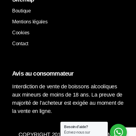
Boutique
Mentions légales
Cookies
Contact
Avis au consommateur
Interdiction de vente de boissons alcooliques
aux mineurs de moins de 18 ans. La preuve de
majorité de l’acheteur est exigée au moment de
la vente en ligne.
Besoin d'aide?
Écrivez-nous sur
COPYRIGHT 2015-2024 © LA VENDIMIA