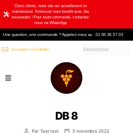
Chers clients, notre site est actuellement en
maintenance. Retrouvez-nous bientôt avec des
nouveautés ! Pour toute commande, contactez-
nous via WhatsApp
Une question, une commande ? Appelez-nous au : 01 60 36 57 03
Inscription Foodletter
DB 8
Par
Test test
5 novembre 2022