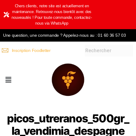
Chers clients, notre site est actuellement en
maintenance. Retrouvez-nous bientôt avec des
nouveautés ! Pour toute commande, contactez-
nous via WhatsApp
Une question, une commande ? Appelez-nous au : 01 60 36 57 03
Inscription Foodletter
picos_utreranos_500gr_
la_vendimia_despagne