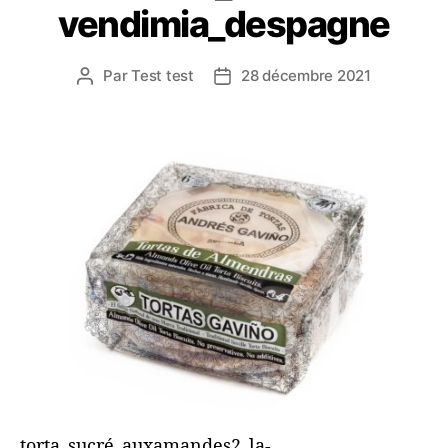
vendimia_despagne
Par
Test test
28 décembre 2021
torta_sucré_auxamandes2_la-