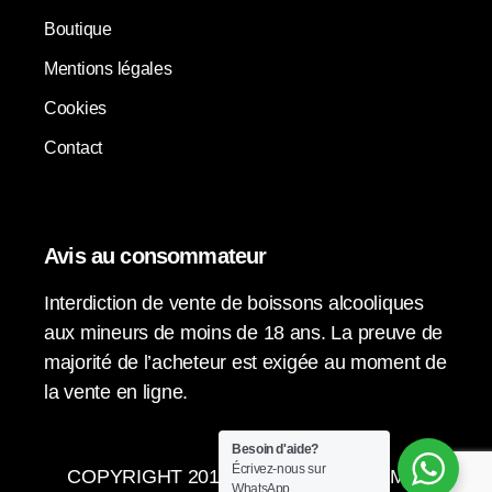
Boutique
Mentions légales
Cookies
Contact
Avis au consommateur
Interdiction de vente de boissons alcooliques
aux mineurs de moins de 18 ans. La preuve de
majorité de l’acheteur est exigée au moment de
la vente en ligne.
Besoin d'aide?
Écrivez-nous sur
COPYRIGHT 2015-2024 © LA VENDIMIA
WhatsApp