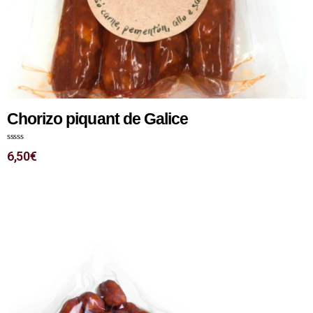
Chorizo piquant de Galice
N
6,50
€
o
t
e
0
s
u
r
5