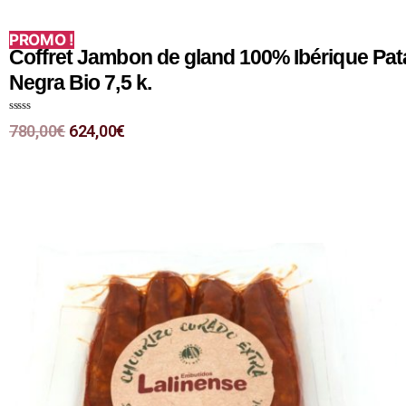
PROMO !
Coffret Jambon de gland 100% Ibérique Pat
Negra Bio 7,5 k.
N
780,00
€
624,00
€
o
t
e
0
s
u
r
5