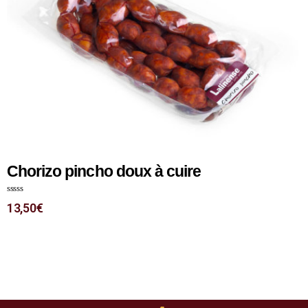
Chorizo pincho doux à cuire
N
13,50
€
o
t
e
0
s
u
r
5