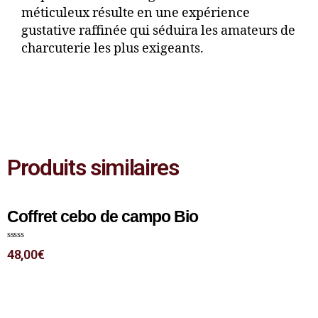
méticuleux résulte en une expérience
gustative raffinée qui séduira les amateurs de
charcuterie les plus exigeants.
Produits similaires
Coffret cebo de campo Bio
N
48,00
€
o
t
e
0
s
u
r
5