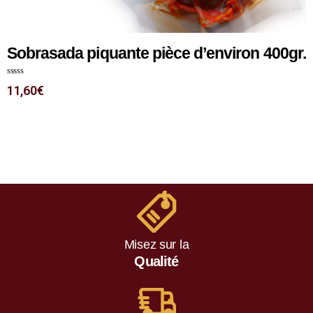
Sobrasada piquante pièce d’environ 400gr.
N
11,60
€
o
t
e
0
s
u
r
5
Misez sur la
Qualité