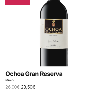
Ochoa Gran Reserva
Note
4.00
26,90
€
23,50
€
sur 5