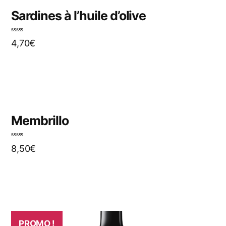
Sardines à l’huile d’olive
N
4,70
€
o
t
e
0
s
u
r
5
Membrillo
N
8,50
€
o
t
e
0
s
u
r
5
PROMO !