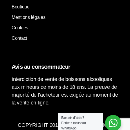
Boutique
Mentions légales
Cookies
Contact
Avis au consommateur
Interdiction de vente de boissons alcooliques
aux mineurs de moins de 18 ans. La preuve de
majorité de l’acheteur est exigée au moment de
la vente en ligne.
Besoin d'aide?
Écrivez-nous sur
COPYRIGHT 2015-2024 © LA VENDIMIA
WhatsApp