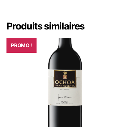
r
5
Produits similaires
PROMO !