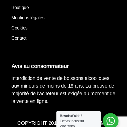
Boutique
Mentions légales
Cookies
Contact
Avis au consommateur
Interdiction de vente de boissons alcooliques
aux mineurs de moins de 18 ans. La preuve de
majorité de l’acheteur est exigée au moment de
la vente en ligne.
Besoin d'aide?
Écrivez-nous sur
COPYRIGHT 2015-2024 © LA VENDIMIA
WhatsApp