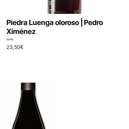
Piedra Luenga oloroso | Pedro
Ximénez
N
23,50
€
o
t
e
0
s
u
r
5