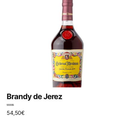
Brandy de Jerez
N
54,50
€
o
t
e
0
s
u