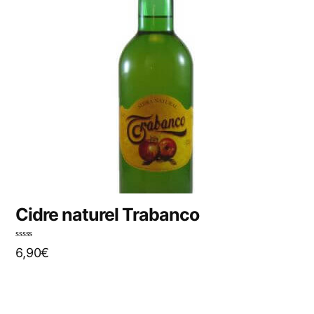
Cidre naturel Trabanco
N
6,90
€
o
t
e
0
s
u
r
5