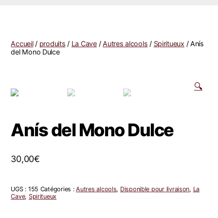
Accueil
/
produits
/
La Cave
/
Autres alcools
/
Spiritueux
/ Anís
del Mono Dulce
🔍
Anís del Mono Dulce
30,00
€
UGS :
155
Catégories :
Autres alcools
,
Disponible pour livraison
,
La
Cave
,
Spiritueux