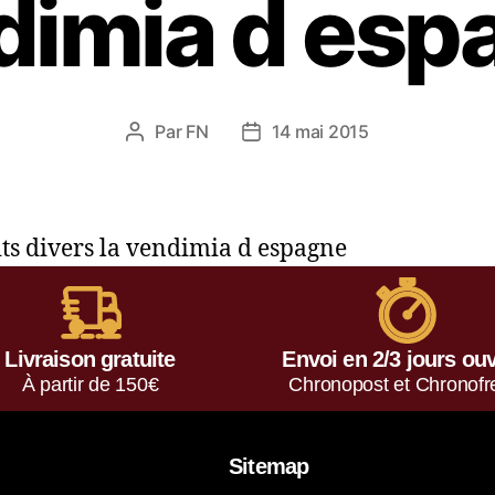
dimia d esp
Par
FN
14 mai 2015
ts divers la vendimia d espagne
Livraison gratuite
Envoi en 2/3 jours ou
À partir de 150€
Chronopost et Chronofr
Sitemap