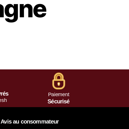
agne
vrés
Paiement
esh
Sécurisé
Avis au consommateur