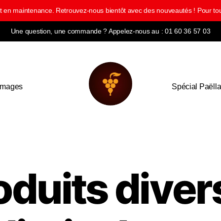
ment en maintenance. Retrouvez-nous bientôt avec des nouveautés ! Pour
Une question, une commande ? Appelez-nous au : 01 60 36 57 03
omages
Spécial Paëll
oduits divers