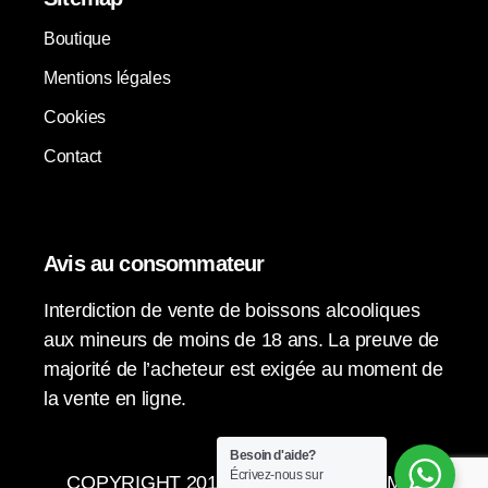
Boutique
Mentions légales
Cookies
Contact
Avis au consommateur
Interdiction de vente de boissons alcooliques
aux mineurs de moins de 18 ans. La preuve de
majorité de l’acheteur est exigée au moment de
la vente en ligne.
Besoin d'aide?
Écrivez-nous sur
COPYRIGHT 2015-2024 © LA VENDIMIA