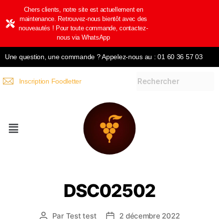
Chers clients, notre site est actuellement en
maintenance. Retrouvez-nous bientôt avec des
nouveautés ! Pour toute commande, contactez-
nous via WhatsApp
Une question, une commande ? Appelez-nous au : 01 60 36 57 03
Inscription Foodletter
DSC02502
Par
Test test
2 décembre 2022