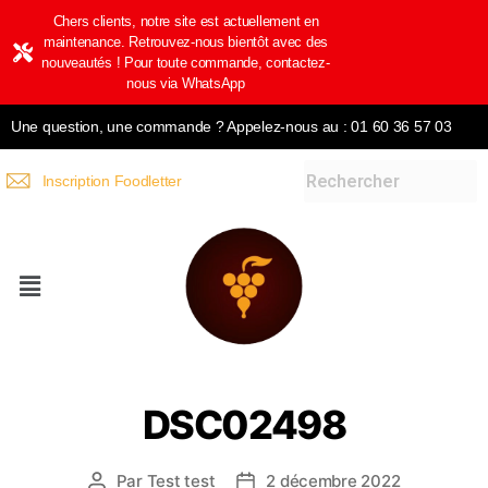
Chers clients, notre site est actuellement en
maintenance. Retrouvez-nous bientôt avec des
nouveautés ! Pour toute commande, contactez-
nous via WhatsApp
Une question, une commande ? Appelez-nous au : 01 60 36 57 03
Inscription Foodletter
DSC02498
Par
Test test
2 décembre 2022