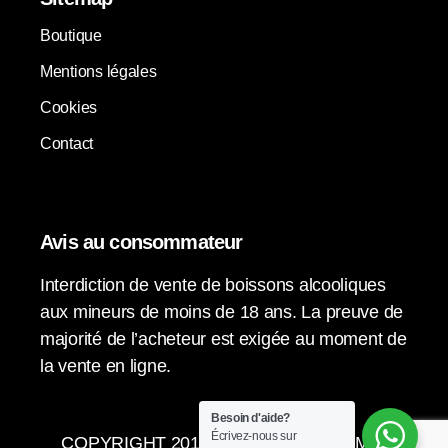
Boutique
Mentions légales
Cookies
Contact
Avis au consommateur
Interdiction de vente de boissons alcooliques
aux mineurs de moins de 18 ans. La preuve de
majorité de l’acheteur est exigée au moment de
la vente en ligne.
Besoin d'aide?
Écrivez-nous sur
COPYRIGHT 2015-2024 © LA VENDIMIA