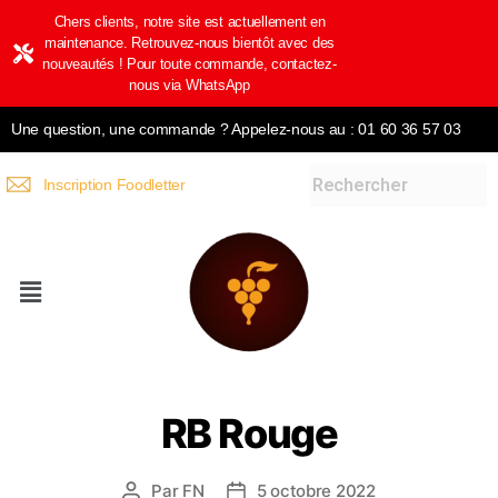
Chers clients, notre site est actuellement en
maintenance. Retrouvez-nous bientôt avec des
nouveautés ! Pour toute commande, contactez-
nous via WhatsApp
Une question, une commande ? Appelez-nous au : 01 60 36 57 03
Inscription Foodletter
RB Rouge
Par
FN
5 octobre 2022