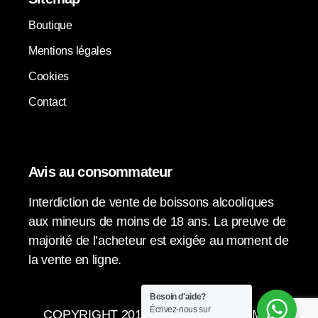
Boutique
Mentions légales
Cookies
Contact
Avis au consommateur
Interdiction de vente de boissons alcooliques
aux mineurs de moins de 18 ans. La preuve de
majorité de l’acheteur est exigée au moment de
la vente en ligne.
Besoin d'aide?
Écrivez-nous sur
COPYRIGHT 2015-2024 © LA VENDIMIA