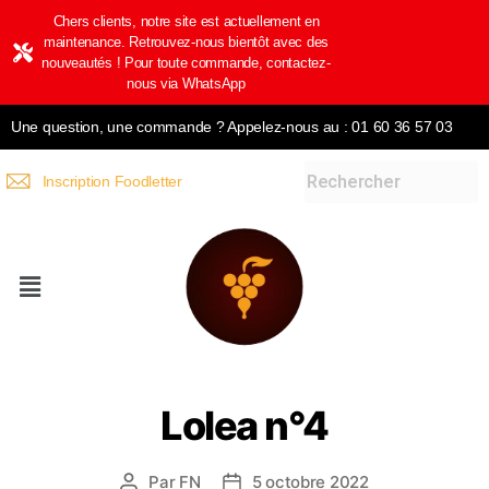
Chers clients, notre site est actuellement en
maintenance. Retrouvez-nous bientôt avec des
nouveautés ! Pour toute commande, contactez-
nous via WhatsApp
Une question, une commande ? Appelez-nous au : 01 60 36 57 03
Inscription Foodletter
Lolea n°4
Par
FN
5 octobre 2022