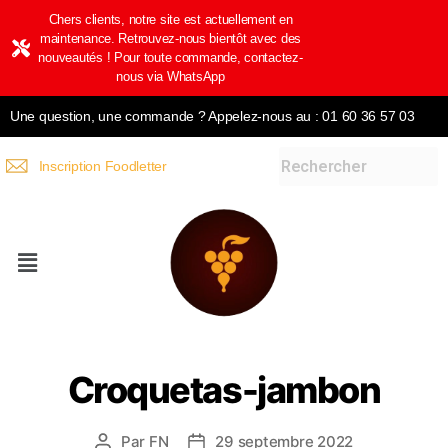
Chers clients, notre site est actuellement en
maintenance. Retrouvez-nous bientôt avec des
nouveautés ! Pour toute commande, contactez-
nous via WhatsApp
Une question, une commande ? Appelez-nous au : 01 60 36 57 03
Inscription Foodletter
Croquetas-jambon
Par
FN
29 septembre 2022