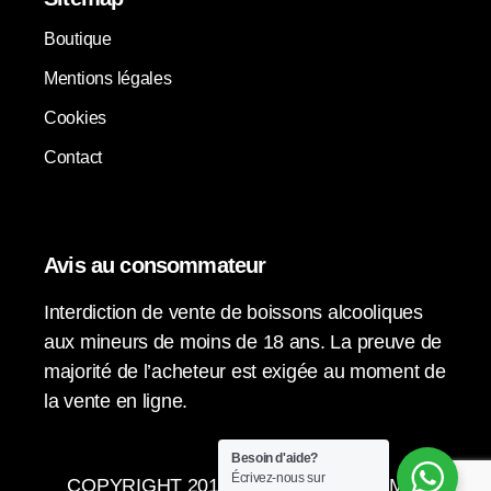
Boutique
Mentions légales
Cookies
Contact
Avis au consommateur
Interdiction de vente de boissons alcooliques
aux mineurs de moins de 18 ans. La preuve de
majorité de l’acheteur est exigée au moment de
la vente en ligne.
Besoin d'aide?
Écrivez-nous sur
COPYRIGHT 2015-2024 © LA VENDIMIA