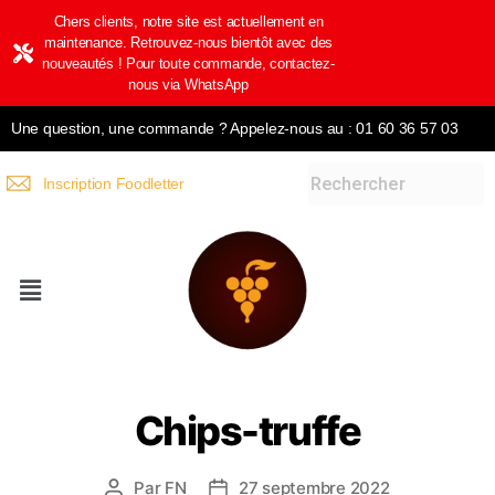
Chers clients, notre site est actuellement en
maintenance. Retrouvez-nous bientôt avec des
nouveautés ! Pour toute commande, contactez-
nous via WhatsApp
Une question, une commande ? Appelez-nous au : 01 60 36 57 03
Inscription Foodletter
Chips-truffe
Par
FN
27 septembre 2022