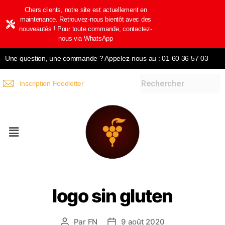
Chers clients, notre site est actuellement en
maintenance. Retrouvez-nous bientôt avec des
nouveautés ! Pour toute commande, contactez-
nous via WhatsApp
Une question, une commande ? Appelez-nous au : 01 60 36 57 03
Inscription Foodletter
logo sin gluten
Par
FN
9 août 2020