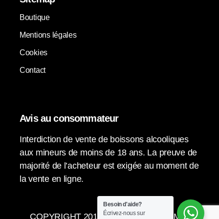
Boutique
Mentions légales
Cookies
Contact
Avis au consommateur
Interdiction de vente de boissons alcooliques
aux mineurs de moins de 18 ans. La preuve de
majorité de l’acheteur est exigée au moment de
la vente en ligne.
Besoin d'aide?
Écrivez-nous sur
COPYRIGHT 2015-2024 © LA VENDIMIA