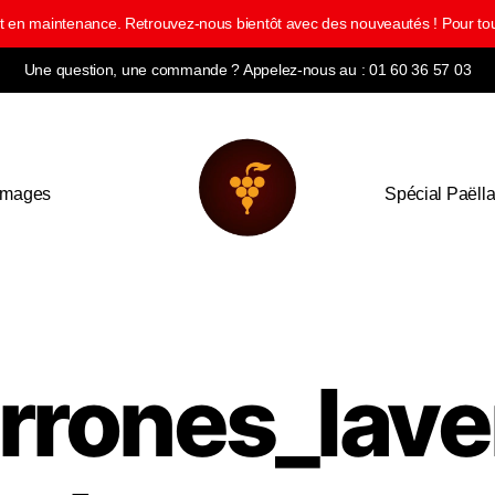
ment en maintenance. Retrouvez-nous bientôt avec des nouveautés ! Pour
Une question, une commande ? Appelez-nous au : 01 60 36 57 03
omages
Spécial Paëll
rrones_lav