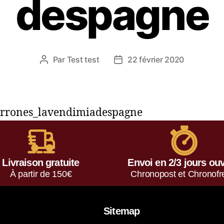
despagne
Par
Test test
22 février 2020
arrones_lavendimiadespagne
Livraison gratuite
Envoi en 2/3 jours ou
À partir de 150€
Chronopost et Chronofr
Sitemap