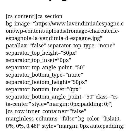
[cs_content][cs_section
bg_image=”https://www.lavendimiadespagne.c
om/wp-content/uploads/fromage-charcuterie-
espagnole-la-vendimia-d-espagne.jpg”
parallax=”false” separator_top_type=”none”
separator_top_height=”50px”
separator_top_inset=”0px”
separator_top_angle_point=”50″
separator_bottom_type=”none”
separator_bottom_height=”50px”
separator_bottom_inset=”0px”
separator_bottom_angle_point=”50″ class=”cs-
ta-center” style=”margin: 0px;padding: 0;”]
[cs_row inner_container=”false”
marginless_columns=”false” bg_color=”hsla(0,
0%, 0%, 0.46)” style=”margin: 0px auto;padding: