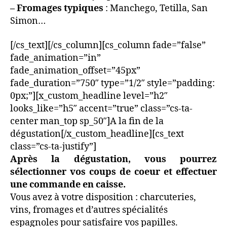
– Fromages typiques
: Manchego, Tetilla, San
Simon…
[/cs_text][/cs_column][cs_column fade=”false”
fade_animation=”in”
fade_animation_offset=”45px”
fade_duration=”750″ type=”1/2″ style=”padding:
0px;”][x_custom_headline level=”h2″
looks_like=”h5″ accent=”true” class=”cs-ta-
center man_top sp_50″]A la fin de la
dégustation[/x_custom_headline][cs_text
class=”cs-ta-justify”]
Après la dégustation, vous pourrez
sélectionner vos coups de coeur et effectuer
une commande en caisse.
Vous avez à votre disposition : charcuteries,
vins, fromages et d’autres spécialités
espagnoles pour satisfaire vos papilles.