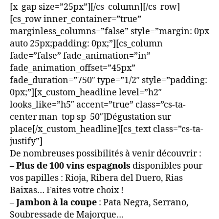
[x_gap size=”25px”][/cs_column][/cs_row]
[cs_row inner_container=”true”
marginless_columns=”false” style=”margin: 0px
auto 25px;padding: 0px;”][cs_column
fade=”false” fade_animation=”in”
fade_animation_offset=”45px”
fade_duration=”750″ type=”1/2″ style=”padding:
0px;”][x_custom_headline level=”h2″
looks_like=”h5″ accent=”true” class=”cs-ta-
center man_top sp_50″]Dégustation sur
place[/x_custom_headline][cs_text class=”cs-ta-
justify”]
De nombreuses possibilités à venir découvrir :
– Plus de 100 vins espagnols
disponibles pour
vos papilles : Rioja, Ribera del Duero, Rias
Baixas… Faites votre choix !
– Jambon à la coupe
: Pata Negra, Serrano,
Soubressade de Majorque…