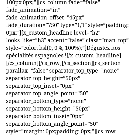
100px 0px;”][cs_column fade=”false”
fade_animation=”in”
fade_animation_offset=”45px”
fade_duration=”750″ type=”1/1″ style=”padding:
0px;”][x_custom_headline level=”h2″
looks_like=”h3″ accent=”false” class=”man_top”
style=”color: hsl(0, 0%, 100%);”]Dégustez nos
spécialités espagnoles ![/x_custom_headline]
[/cs_column][/cs_row][/cs_section][cs_section
parallax=”false” separator_top_type=”none”
separator_top_height=”50px”
separator_top_inset=”0px”
separator_top_angle_point=”50″
separator_bottom_type=”none”
separator_bottom_height=”50px”
separator_bottom_inset=”0px”
separator_bottom_angle_point=”50″
style=”margin: 0px;padding: 0px;”][cs_row