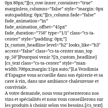
0px 80px;”][cs_row inner_container=”true”
marginless_columns=”false” style=”margin: 0px
auto;padding: 0px;”][cs_column fade=”false”
fade_animation=”in”
fade_animation_offset=”45px”
fade_duration=”750″ type=”1/1″ class=”cs-ta-
center” style=”padding: 0px;”]
[x_custom_headline level=”h2″ looks_like=”h3″
accent=”false” class=”cs-ta-center man_top
sp_50″]Pourquoi venir ?[/x_custom_headline]
[cs_text class=”cs-ta-center” style=”max-
width:700px;margin:15px auto;”]La Vendimia
d’Espagne vous accueille dans son épicerie et sa
cave à vin, dans une ambiance chaleureuse et
conviviale.
A votre demande, nous vous présenterons nos
vins et spécialités et nous vous conseillerons sur
les produits à choisir selon vos besoins.[/cs_text]