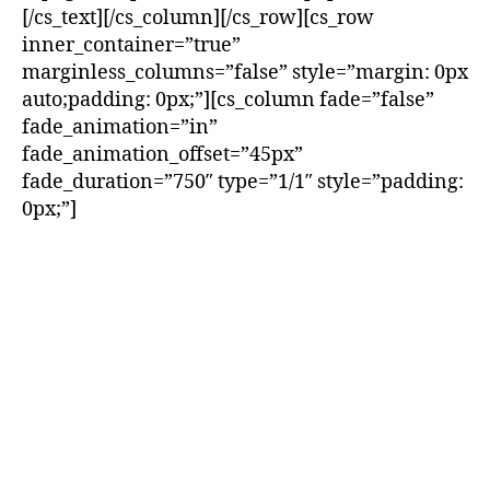
[/cs_text][/cs_column][/cs_row][cs_row
inner_container=”true”
marginless_columns=”false” style=”margin: 0px
auto;padding: 0px;”][cs_column fade=”false”
fade_animation=”in”
fade_animation_offset=”45px”
fade_duration=”750″ type=”1/1″ style=”padding:
0px;”]