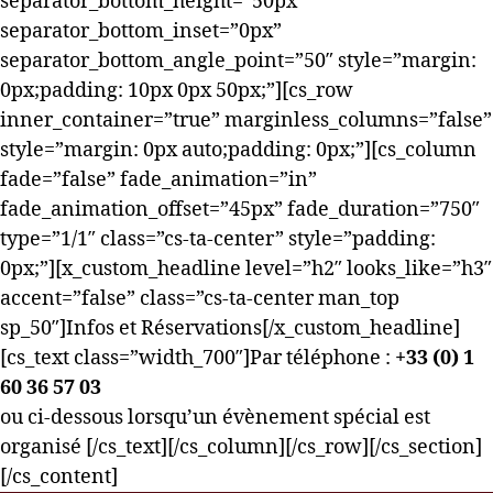
separator_bottom_height=”50px”
separator_bottom_inset=”0px”
separator_bottom_angle_point=”50″ style=”margin:
0px;padding: 10px 0px 50px;”][cs_row
inner_container=”true” marginless_columns=”false”
style=”margin: 0px auto;padding: 0px;”][cs_column
fade=”false” fade_animation=”in”
fade_animation_offset=”45px” fade_duration=”750″
type=”1/1″ class=”cs-ta-center” style=”padding:
0px;”][x_custom_headline level=”h2″ looks_like=”h3″
accent=”false” class=”cs-ta-center man_top
sp_50″]Infos et Réservations[/x_custom_headline]
[cs_text class=”width_700″]Par téléphone :
+33 (0) 1
60 36 57 03
ou ci-dessous lorsqu’un évènement spécial est
organisé [/cs_text][/cs_column][/cs_row][/cs_section]
[/cs_content]