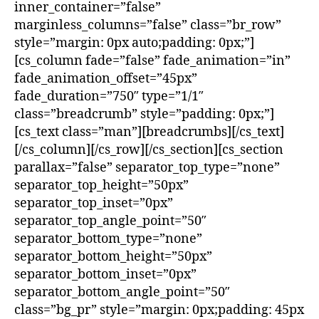
inner_container=”false”
marginless_columns=”false” class=”br_row”
style=”margin: 0px auto;padding: 0px;”]
[cs_column fade=”false” fade_animation=”in”
fade_animation_offset=”45px”
fade_duration=”750″ type=”1/1″
class=”breadcrumb” style=”padding: 0px;”]
[cs_text class=”man”][breadcrumbs][/cs_text]
[/cs_column][/cs_row][/cs_section][cs_section
parallax=”false” separator_top_type=”none”
separator_top_height=”50px”
separator_top_inset=”0px”
separator_top_angle_point=”50″
separator_bottom_type=”none”
separator_bottom_height=”50px”
separator_bottom_inset=”0px”
separator_bottom_angle_point=”50″
class=”bg_pr” style=”margin: 0px;padding: 45px