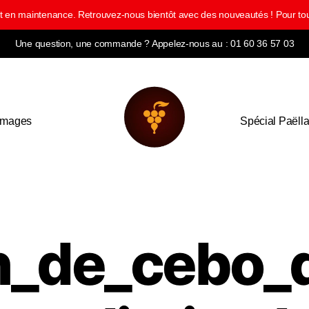
ment en maintenance. Retrouvez-nous bientôt avec des nouveautés ! Pour
Une question, une commande ? Appelez-nous au : 01 60 36 57 03
omages
Spécial Paëll
n_de_cebo_