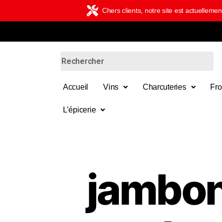
Chers clients, notre site est actuelle
Accueil
Vins
Charcuteries
Fr
L’épicerie
jambo