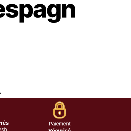
espagn
e
vrés
Paiement
esh
Sécurisé