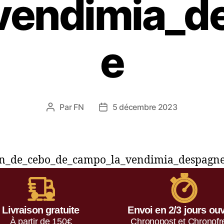
_vendimia_d
e
Par
FN
5 décembre 2023
n_de_cebo_de_campo_la_vendimia_despagn
Livraison gratuite
Envoi en 2/3 jours ou
À partir de 150€
Chronopost et Chronofr