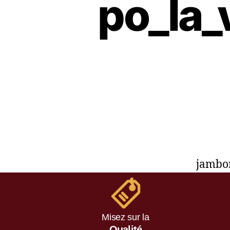
po_la
jambo
Misez sur la
Qualité