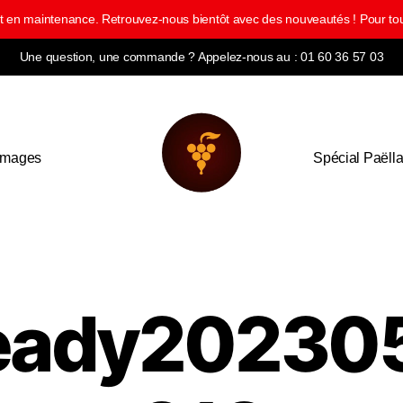
ment en maintenance. Retrouvez-nous bientôt avec des nouveautés ! Pour
Une question, une commande ? Appelez-nous au : 01 60 36 57 03
omages
Spécial Paëll
eady20230