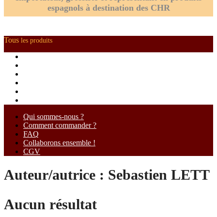
espagnols à destination des CHR
Tous
les produits
Charcuterie
Fromages
Épicerie
Cave
Autres alcools
Boissons sans alcool
Qui sommes-nous ?
Comment commander ?
FAQ
Collaborons ensemble !
CGV
Auteur/autrice :
Sebastien LETT
Aucun résultat